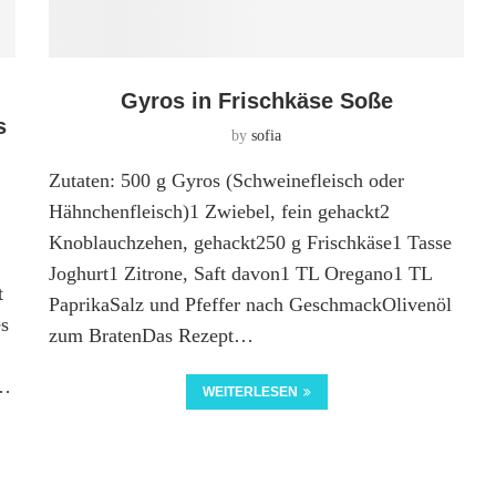
Gyros in Frischkäse Soße
s
by
sofia
Zutaten: 500 g Gyros (Schweinefleisch oder
Hähnchenfleisch)1 Zwiebel, fein gehackt2
Knoblauchzehen, gehackt250 g Frischkäse1 Tasse
Joghurt1 Zitrone, Saft davon1 TL Oregano1 TL
t
PaprikaSalz und Pfeffer nach GeschmackOlivenöl
es
zum BratenDas Rezept…
n…
WEITERLESEN