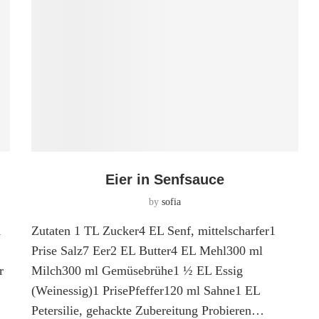
n
Eier in Senfsauce
by
sofia
1
Zutaten 1 TL Zucker4 EL Senf, mittelscharfer1
Prise Salz7 Eer2 EL Butter4 EL Mehl300 ml
r
Milch300 ml Gemüsebrühe1 ½ EL Essig
(Weinessig)1 PrisePfeffer120 ml Sahne1 EL
Petersilie, gehackte Zubereitung Probieren…