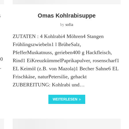
s
Omas Kohlrabisuppe
by
sofia
ZUTATEN : 4 Kohlrabi4 Möhren4 Stangen
Frühlingszwiebeln1 l BrüheSalz,
PfefferMuskatnuss, gerieben400 g Hackfleisch,
00
Rind1 EiKreuzkümmelPaprikapulver, rosenscharf1
.
EL Keimöl (z.B. von Mazola)1 Becher Sahne6 EL
Frischkäse, naturPetersilie, gehackt
ZUBEREITUNG: Kohlrabi und…
WEITERLESEN