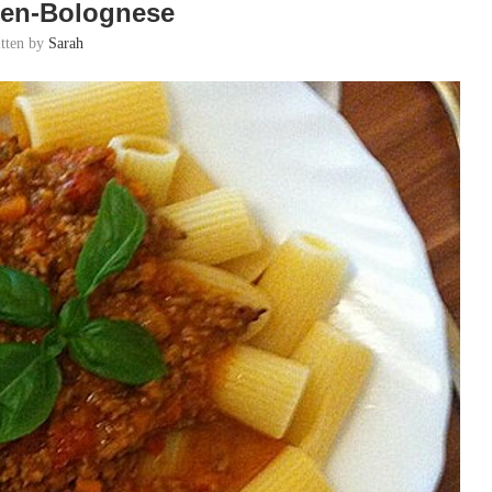
den-Bolognese
itten by
Sarah