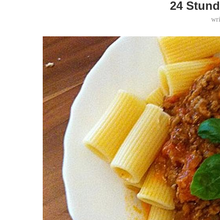
24 Stun
wr