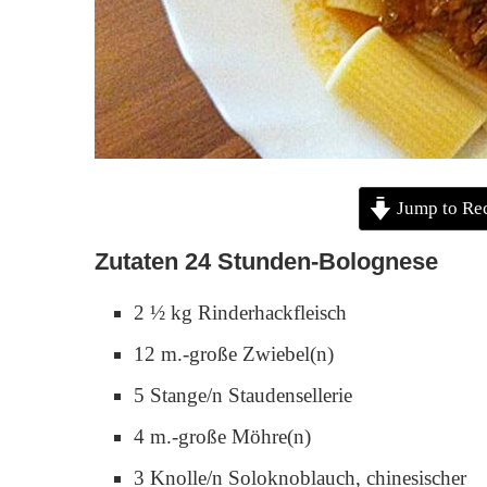
Jump to Re
Zutaten 24 Stunden-Bolognese
2 ½ kg Rinderhackfleisch
12 m.-große Zwiebel(n)
5 Stange/n Staudensellerie
4 m.-große Möhre(n)
3 Knolle/n Soloknoblauch, chinesischer