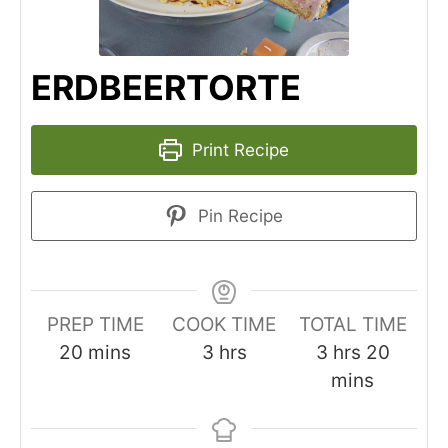
ERDBEERTORTE
Print Recipe
Pin Recipe
PREP TIME
COOK TIME
TOTAL TIME
minutes
hours
hours
minut
20
mins
3
hrs
3
hrs
20
mins