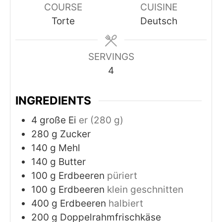
COURSE
CUISINE
Torte
Deutsch
SERVINGS
4
INGREDIENTS
4
große Ei
er (280 g)
280
g
Zucker
140
g
Mehl
140
g
Butter
100
g
Erdbeeren
püriert
100
g
Erdbeeren
klein geschnitten
400
g
Erdbeeren
halbiert
200
g
Doppelrahmfrischkäse