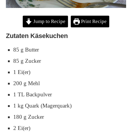
Jump to Recipe
Print Recipe
Zutaten Käsekuchen
85 g Butter
85 g Zucker
1 Ei(er)
200 g Mehl
1 TL Backpulver
1 kg Quark (Magerquark)
180 g Zucker
2 Ei(er)