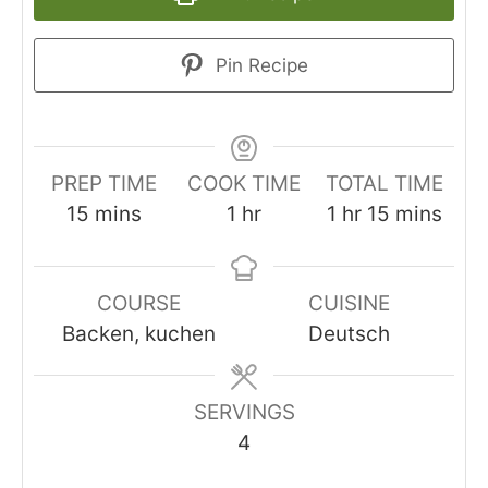
Pin Recipe
PREP TIME
COOK TIME
TOTAL TIME
minutes
hour
hour
minutes
15
mins
1
hr
1
hr
15
mins
COURSE
CUISINE
Backen, kuchen
Deutsch
SERVINGS
4