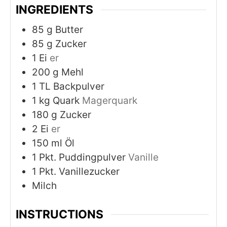
INGREDIENTS
85
g
Butter
85
g
Zucker
1
Ei
er
200
g
Mehl
1
TL Backpulver
1
kg
Quark
Magerquark
180
g
Zucker
2
Ei
er
150
ml
Öl
1
Pkt. Puddingpulver
Vanille
1
Pkt. Vanillezucker
Milch
INSTRUCTIONS