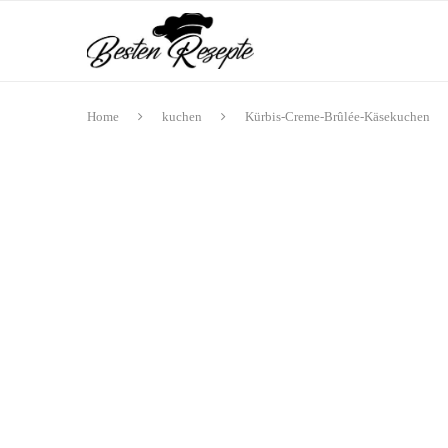
Home
kuchen
Kürbis-Creme-Brûlée-Käsekuchen