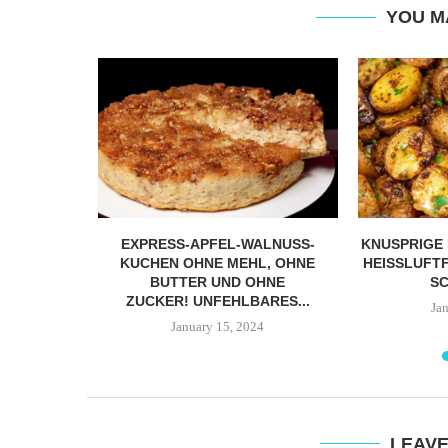
YOU M
ER
EXPRESS-APFEL-WALNUSS-
KNUSPRIGE 
: EIN
KUCHEN OHNE MEHL, OHNE
HEISSLUFTFR
CHER
BUTTER UND OHNE
CH
ÜR DEN
ZUCKER! UNFEHLBARES...
Ja
K!
January 15, 2024
4
LEAV