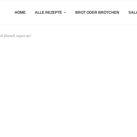
HOME
ALLE REZEPTE
BROT ODER BRÖTCHEN
SAL
 überall super an!