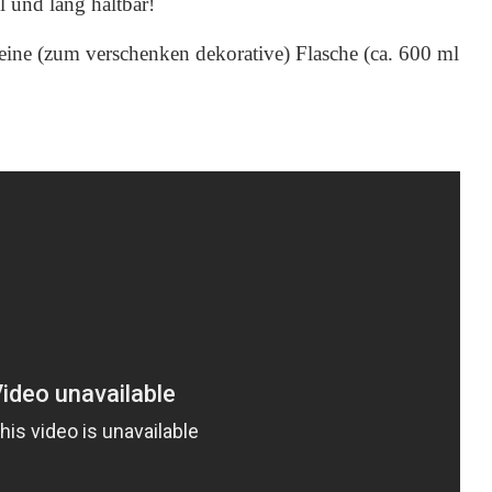
l und lang haltbar!
eine (zum verschenken dekorative) Flasche (ca. 600 ml