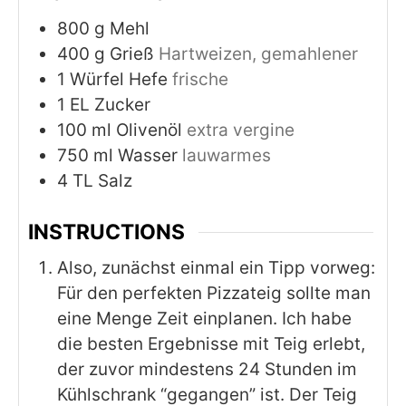
800
g
Mehl
400
g
Grieß
Hartweizen, gemahlener
1
Würfel Hefe
frische
1
EL Zucker
100
ml
Olivenöl
extra vergine
750
ml
Wasser
lauwarmes
4
TL Salz
INSTRUCTIONS
Also, zunächst einmal ein Tipp vorweg:
Für den perfekten Pizzateig sollte man
eine Menge Zeit einplanen. Ich habe
die besten Ergebnisse mit Teig erlebt,
der zuvor mindestens 24 Stunden im
Kühlschrank “gegangen” ist. Der Teig