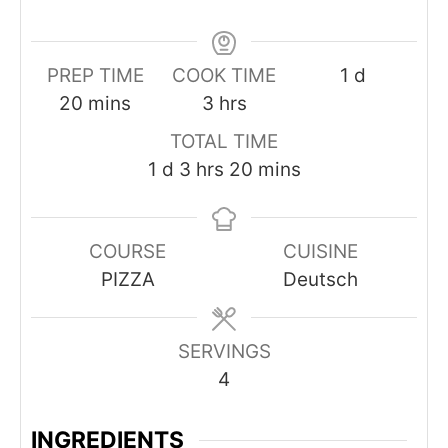
day
PREP TIME
COOK TIME
1
d
minutes
hours
20
mins
3
hrs
TOTAL TIME
day
hours
minutes
1
d
3
hrs
20
mins
COURSE
CUISINE
PIZZA
Deutsch
SERVINGS
4
INGREDIENTS