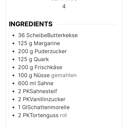
4
INGREDIENTS
36
ScheibeButterkekse
125
g
Margarine
200
g
Puderzucker
125
g
Quark
200
g
Frischkäse
100
g
Nüsse
gemahlen
600
ml
Sahne
2
PKSahnesteif
2
PKVanillinzucker
1
GlSchattenmorelle
2
PKTortenguss
rot