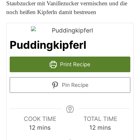
Staubzucker mit Vanillezucker vermischen und die
noch heißen Kipferln damit bestreuen
Puddingkipferl
Print Recipe
Pin Recipe
COOK TIME
TOTAL TIME
minutes
minutes
12
mins
12
mins