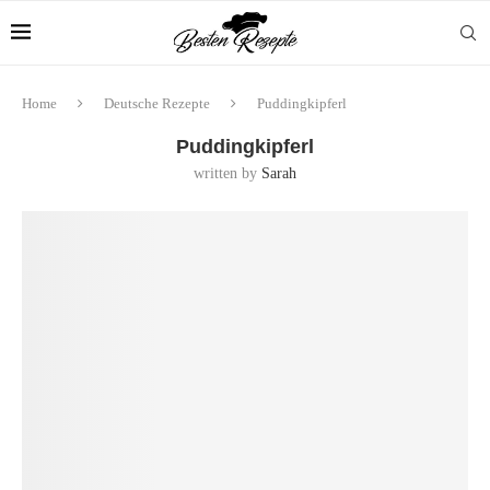
Home
Deutsche Rezepte
Puddingkipferl
Puddingkipferl
written by
Sarah