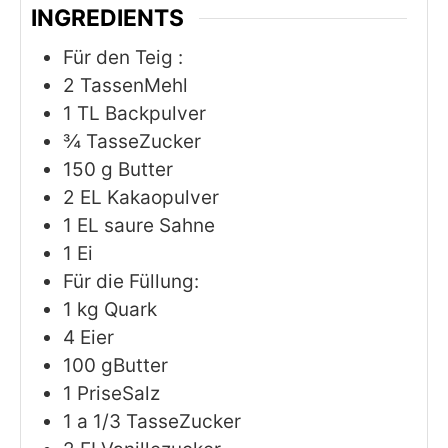
INGREDIENTS
Für den Teig :
2
TassenMehl
1
TL Backpulver
¾
TasseZucker
150
g
Butter
2
EL Kakaopulver
1
EL saure Sahne
1
Ei
Für die Füllung:
1
kg
Quark
4
Eier
100
gButter
1
PriseSalz
1
a 1/3 TasseZucker