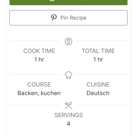
Pin Recipe
COOK TIME
TOTAL TIME
hour
hour
1
hr
1
hr
COURSE
CUISINE
Backen, kuchen
Deutsch
SERVINGS
4