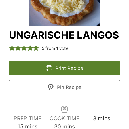
UNGARISCHE LANGOS
5
from 1 vote
Print Recipe
Pin Recipe
minutes
PREP TIME
COOK TIME
3
mins
minutes
minutes
15
mins
30
mins