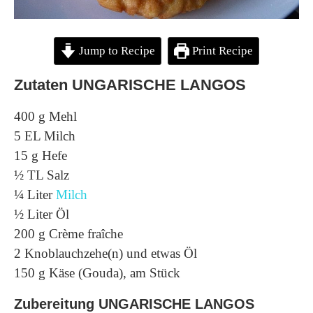
Jump to Recipe
Print Recipe
Zutaten UNGARISCHE LANGOS
400 g Mehl
5 EL Milch
15 g Hefe
½ TL Salz
¼ Liter
Milch
½ Liter Öl
200 g Crème fraîche
2 Knoblauchzehe(n) und etwas Öl
150 g Käse (Gouda), am Stück
Zubereitung UNGARISCHE LANGOS