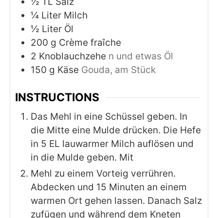
½
TL Salz
¼
Liter
Milch
½
Liter
Öl
200
g
Crème fraîche
2
Knoblauchzehe
n und etwas Öl
150
g
Käse
Gouda, am Stück
INSTRUCTIONS
Das Mehl in eine Schüssel geben. In
die Mitte eine Mulde drücken. Die Hefe
in 5 EL lauwarmer Milch auflösen und
in die Mulde geben. Mit
Mehl zu einem Vorteig verrühren.
Abdecken und 15 Minuten an einem
warmen Ort gehen lassen. Danach Salz
zufügen und während dem Kneten