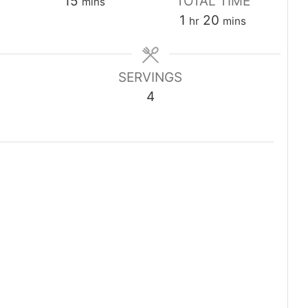
minutes
15
TOTAL TIME
mins
hour
minutes
1
20
hr
mins
SERVINGS
4