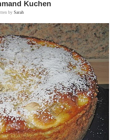
chmand Kuchen
itten by
Sarah