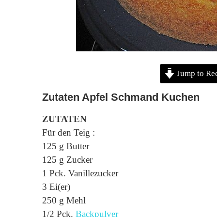
Jump to Re
Zutaten Apfel Schmand Kuchen
ZUTATEN
Für den Teig :
125 g Butter
125 g Zucker
1 Pck. Vanillezucker
3 Ei(er)
250 g Mehl
1/2 Pck.
Backpulver