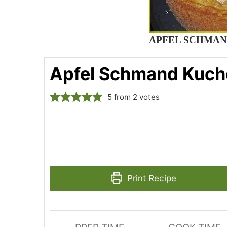
APFEL SCHMA
Apfel Schmand Kuch
5
from
2
votes
Print Recipe