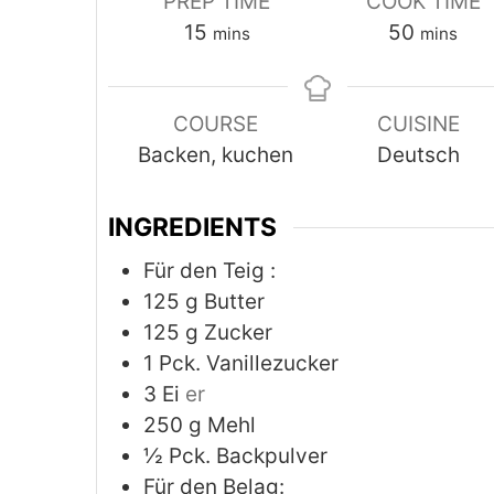
PREP TIME
COOK TIME
minutes
minutes
15
50
mins
mins
COURSE
CUISINE
Backen, kuchen
Deutsch
INGREDIENTS
Für den Teig :
125
g
Butter
125
g
Zucker
1
Pck. Vanillezucker
3
Ei
er
250
g
Mehl
½
Pck. Backpulver
Für den Belag: