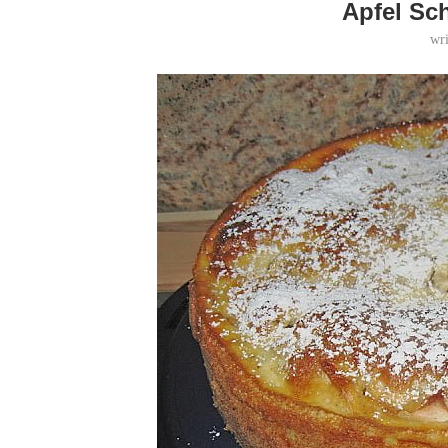
Apfel S
wr