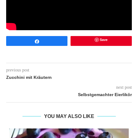
Save
Share
previous post
Zucchini mit Kräutern
next post
Selbstgemachter Eierlikör
YOU MAY ALSO LIKE