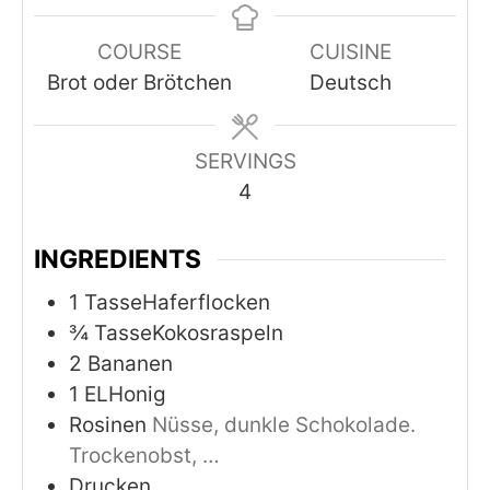
COURSE
CUISINE
Brot oder Brötchen
Deutsch
SERVINGS
4
INGREDIENTS
1
TasseHaferflocken
¾
TasseKokosraspeln
2
Bananen
1
ELHonig
Rosinen
Nüsse, dunkle Schokolade.
Trockenobst, …
Drucken