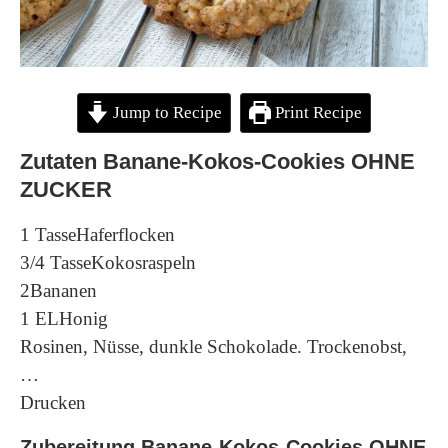
Jump to Recipe
Print Recipe
Zutaten Banane-Kokos-Cookies OHNE
ZUCKER
1 TasseHaferflocken
3/4 TasseKokosraspeln
2Bananen
1 ELHonig
Rosinen, Nüsse, dunkle Schokolade. Trockenobst,
…
Drucken
Zubereitung Banane-Kokos-Cookies OHNE