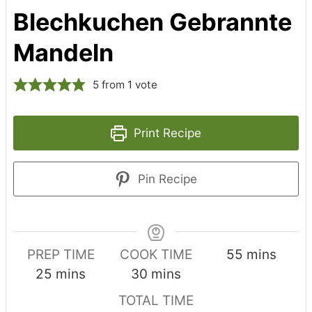
Blechkuchen Gebrannte
Mandeln
5
from 1 vote
Print Recipe
Pin Recipe
minutes
PREP TIME
COOK TIME
55
mins
minutes
minutes
25
mins
30
mins
TOTAL TIME