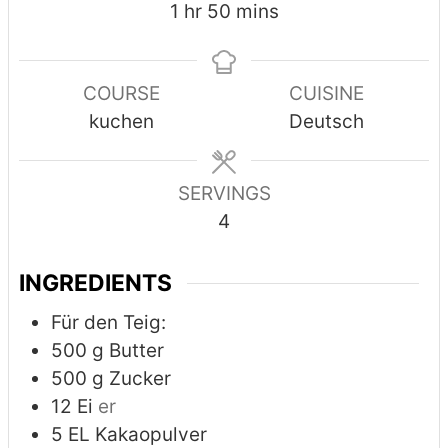
hour
minutes
1
hr
50
mins
COURSE
CUISINE
kuchen
Deutsch
SERVINGS
4
INGREDIENTS
Für den Teig:
500
g
Butter
500
g
Zucker
12
Ei
er
5
EL Kakaopulver