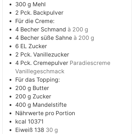
300
g
Mehl
2
Pck. Backpulver
Für die Creme:
4
Becher Schmand
à 200 g
4
Becher süße Sahne
à 200 g
6
EL Zucker
2
Pck. Vanillezucker
4
Pck. Cremepulver
Paradiescreme
Vanillegeschmack
Für das Topping:
200
g
Butter
200
g
Zucker
400
g
Mandelstifte
Nährwerte pro Portion
kcal 10371
Eiweiß 138
30 g