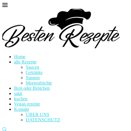
Home
alle Rezepte
Saucen
Getränke
Suppen
Meeresfrüchte
Brot oder Brötchen
salat
kuchen
Vegan rezepte
Kontakt
ÜBER UNS
DATENSCHUTZ