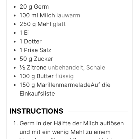
20
g
Germ
100
ml
Milch
lauwarm
250
g
Mehl
glatt
1
Ei
1
Dotter
1
Prise Salz
50
g
Zucker
½
Zitrone
unbehandelt, Schale
100
g
Butter
flüssig
150
g
MarillenmarmeladeAuf die
Einkaufsliste
INSTRUCTIONS
Germ in der Hälfte der Milch auflösen
und mit ein wenig Mehl zu einem