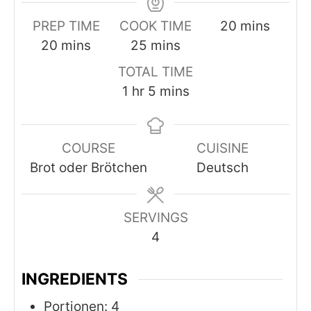
minutes
PREP TIME
COOK TIME
20
mins
minutes
minutes
20
mins
25
mins
TOTAL TIME
hour
minutes
1
hr
5
mins
COURSE
CUISINE
Brot oder Brötchen
Deutsch
SERVINGS
4
INGREDIENTS
Portionen: 4