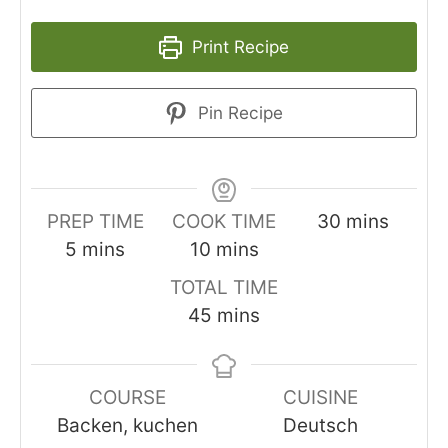
Print Recipe
Pin Recipe
minutes
PREP TIME
COOK TIME
30
mins
minutes
minutes
5
mins
10
mins
TOTAL TIME
minutes
45
mins
COURSE
CUISINE
Backen, kuchen
Deutsch