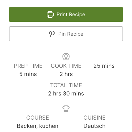
Print Recipe
Pin Recipe
minutes
PREP TIME
COOK TIME
25
mins
minutes
hours
5
mins
2
hrs
TOTAL TIME
hours
minutes
2
hrs
30
mins
COURSE
CUISINE
Backen, kuchen
Deutsch