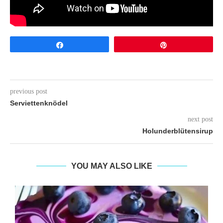
Share
Pin
previous post
Serviettenknödel
next post
Holunderblütensirup
YOU MAY ALSO LIKE