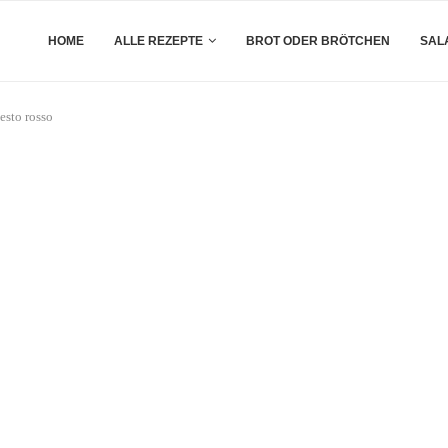
HOME
ALLE REZEPTE
BROT ODER BRÖTCHEN
SAL
esto rosso