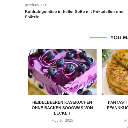
previous post
Kohlrabigemüse in heller Soße mit Frikadellen und
Spätzle
YOU M
EKUCHEN,
HEIDELBEEREN KASEKUCHEN
FANTAST
 DUFTENDE
OHNE BACKEN SOOOWAS VON
PFANNKUC
FEKT...
LECKER
4
May 26, 2025
Ma