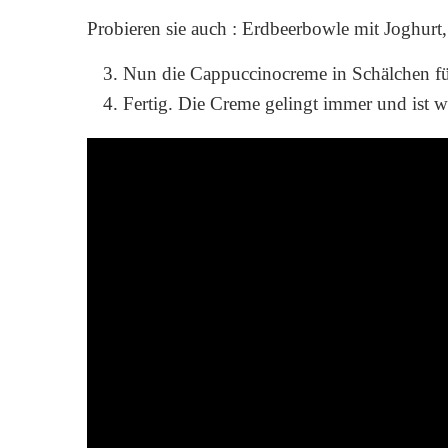
Probieren sie auch : Erdbeerbowle mit Joghur
Nun die Cappuccinocreme in Schälchen fü
Fertig. Die Creme gelingt immer und ist w