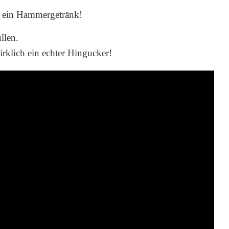
t, ein Hammergetränk!
llen.
irklich ein echter Hingucker!