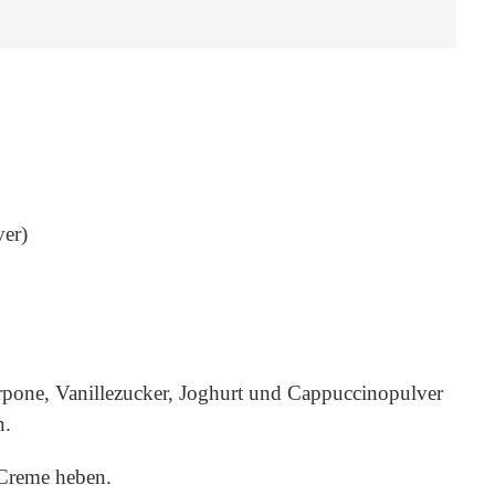
ver)
arpone, Vanillezucker, Joghurt und Cappuccinopulver
n.
 Creme heben.