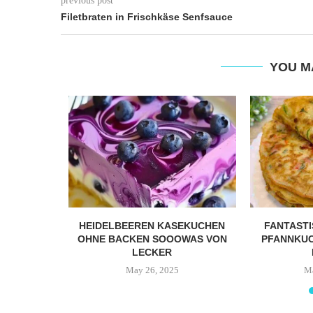
previous post
Filetbraten in Frischkäse Senfsauce
YOU M
EKUCHEN,
HEIDELBEEREN KASEKUCHEN
FANTAST
 DUFTENDE
OHNE BACKEN SOOOWAS VON
PFANNKUC
FEKT...
LECKER
4
May 26, 2025
Ma