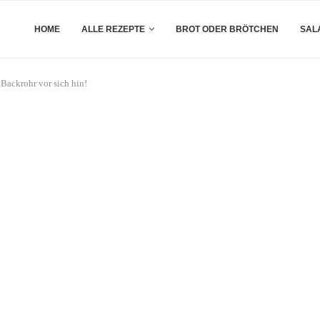
HOME
ALLE REZEPTE
BROT ODER BRÖTCHEN
SAL
Backrohr vor sich hin!