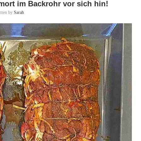
ort im Backrohr vor sich hin!
itten by
Sarah