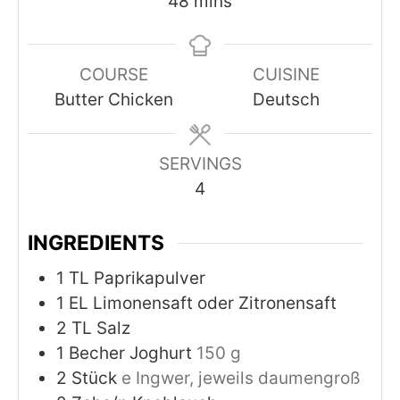
minutes
48
mins
COURSE
CUISINE
Butter Chicken
Deutsch
SERVINGS
4
INGREDIENTS
1
TL Paprikapulver
1
EL Limonensaft oder Zitronensaft
2
TL Salz
1
Becher Joghurt
150 g
2
Stück
e Ingwer, jeweils daumengroß