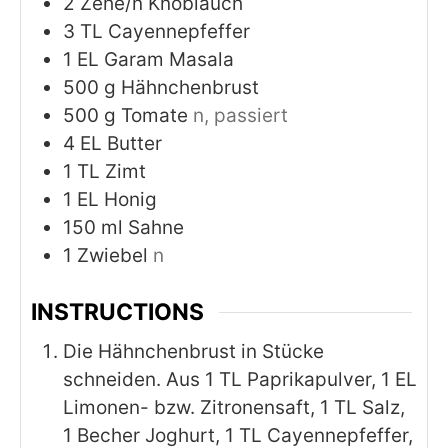
2
Zehe/n Knoblauch
3
TL Cayennepfeffer
1
EL Garam Masala
500
g
Hähnchenbrust
500
g
Tomate
n, passiert
4
EL Butter
1
TL Zimt
1
EL Honig
150
ml
Sahne
1
Zwiebel
n
INSTRUCTIONS
Die Hähnchenbrust in Stücke
schneiden. Aus 1 TL Paprikapulver, 1 EL
Limonen- bzw. Zitronensaft, 1 TL Salz,
1 Becher Joghurt, 1 TL Cayennepfeffer,