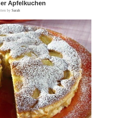
her Apfelkuchen
itten by
Sarah