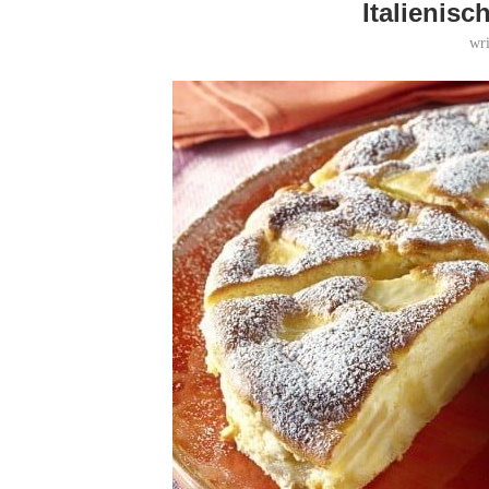
Italienisc
wr