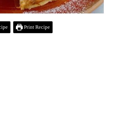
cipe
Print Recipe