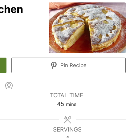
uchen
Pin Recipe
TOTAL TIME
minutes
45
mins
SERVINGS