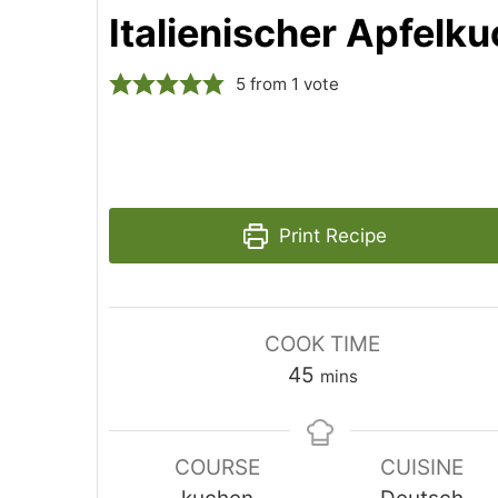
Italienischer Apfelk
5
from 1 vote
Print Recipe
COOK TIME
minutes
45
mins
COURSE
CUISINE