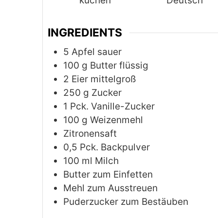
kuchen
Deutsch
INGREDIENTS
5
Apfel sauer
100
g
Butter flüssig
2
Eier mittelgroß
250
g
Zucker
1
Pck. Vanille-Zucker
100
g
Weizenmehl
Zitronensaft
0,5
Pck. Backpulver
100
ml
Milch
Butter zum Einfetten
Mehl zum Ausstreuen
Puderzucker zum Bestäuben