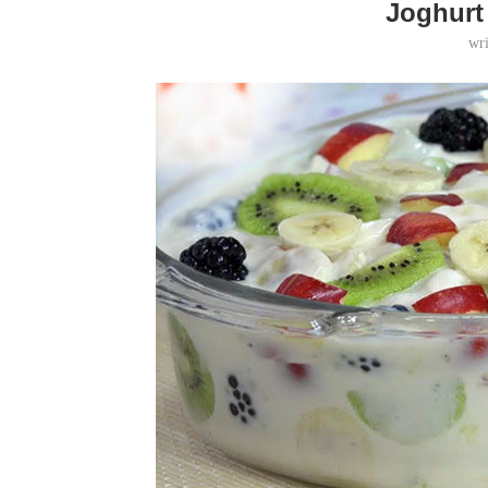
Joghurt
wr