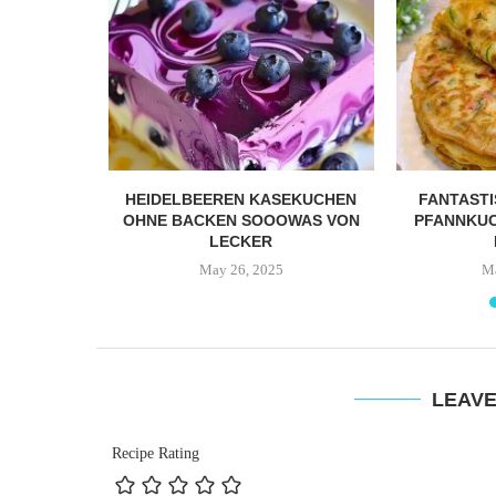
EKUCHEN,
HEIDELBEEREN KASEKUCHEN
FANTAST
 DUFTENDE
OHNE BACKEN SOOOWAS VON
PFANNKUC
FEKT...
LECKER
4
May 26, 2025
Ma
LEAV
Recipe Rating