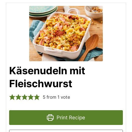
Käsenudeln mit
Fleischwurst
5
from 1 vote
Print Recipe