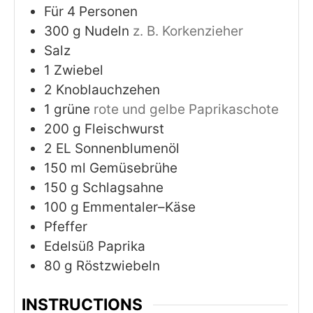
Für 4 Personen
300
g
Nudeln
z. B. Korkenzieher
Salz
1
Zwiebel
2
Knoblauchzehen
1
grüne
rote und gelbe Paprikaschote
200
g
Fleischwurst
2
EL Sonnenblumenöl
150
ml
Gemüsebrühe
150
g
Schlagsahne
100
g
Emmentaler–Käse
Pfeffer
Edelsüß Paprika
80
g
Röstzwiebeln
INSTRUCTIONS