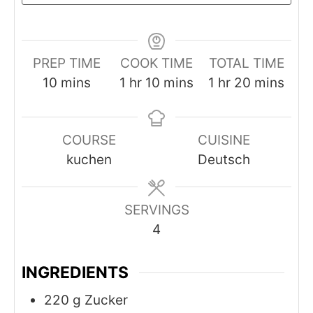
PREP TIME
COOK TIME
TOTAL TIME
minutes
hour
minutes
hour
minutes
10
mins
1
hr
10
mins
1
hr
20
mins
COURSE
CUISINE
kuchen
Deutsch
SERVINGS
4
INGREDIENTS
220
g
Zucker