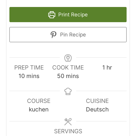
Print Recipe
Pin Recipe
hour
PREP TIME
COOK TIME
1
hr
minutes
minutes
10
mins
50
mins
COURSE
CUISINE
kuchen
Deutsch
SERVINGS