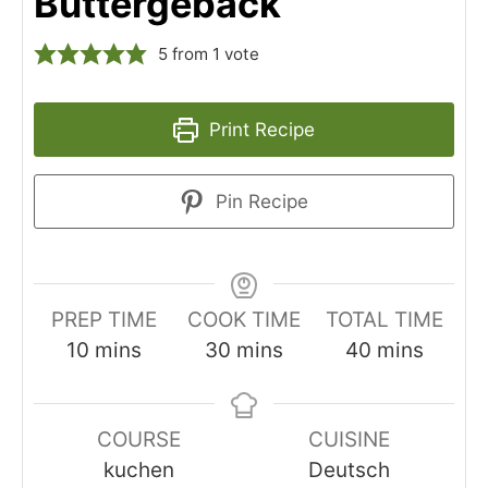
Buttergebäck
5
from 1 vote
Print Recipe
Pin Recipe
PREP TIME
COOK TIME
TOTAL TIME
minutes
minutes
minutes
10
mins
30
mins
40
mins
COURSE
CUISINE
kuchen
Deutsch