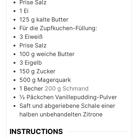
Prise Salz
1
Ei
125
g
kalte Butter
Für die Zupfkuchen-Füllung:
3
Eiweiß
Prise Salz
100
g
weiche Butter
3
Eigelb
150
g
Zucker
500
g
Magerquark
1
Becher
200 g Schmand
½
Päckchen Vanillepudding-Pulver
Saft und abgeriebene Schale einer
halben unbehandelten Zitrone
INSTRUCTIONS