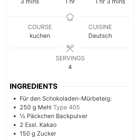
minutes
hour
hour
minutes
3
mins
1
hr
1
hr
3
mins
COURSE
CUISINE
kuchen
Deutsch
SERVINGS
4
INGREDIENTS
Für den Schokoladen-Mürbeteig:
250
g
Mehl
Type 405
½
Päckchen Backpulver
2
Essl. Kakao
150
g
Zucker