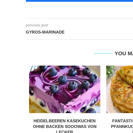
previous post
GYROS-MARINADE
YOU M
EKUCHEN,
HEIDELBEEREN KASEKUCHEN
FANTAST
 DUFTENDE
OHNE BACKEN SOOOWAS VON
PFANNKUC
FEKT...
LECKER