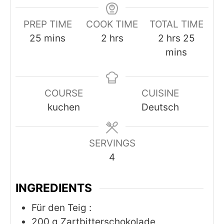
PREP TIME
COOK TIME
TOTAL TIME
minutes
hours
hours
minut
25
mins
2
hrs
2
hrs
25
mins
COURSE
CUISINE
kuchen
Deutsch
SERVINGS
4
INGREDIENTS
Für den Teig :
200
g
Zartbitterschokolade