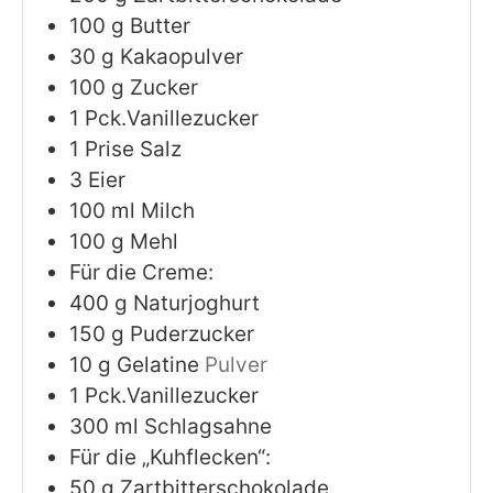
100
g
Butter
30
g
Kakaopulver
100
g
Zucker
1
Pck.Vanillezucker
1
Prise Salz
3
Eier
100
ml
Milch
100
g
Mehl
Für die Creme:
400
g
Naturjoghurt
150
g
Puderzucker
10
g
Gelatine
Pulver
1
Pck.Vanillezucker
300
ml
Schlagsahne
Für die „Kuhflecken“:
50
g
Zartbitterschokolade