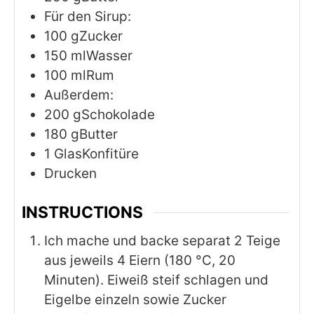
Für den Sirup:
100
gZucker
150
mlWasser
100
mlRum
Außerdem:
200
gSchokolade
180
gButter
1
GlasKonfitüre
Drucken
INSTRUCTIONS
Ich mache und backe separat 2 Teige
aus jeweils 4 Eiern (180 °C, 20
Minuten). Eiweiß steif schlagen und
Eigelbe einzeln sowie Zucker