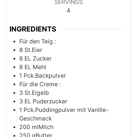
SERVINGS
4
INGREDIENTS
Für den Teig :
8
St.Eier
8
EL Zucker
8
EL Mehl
1
Pck.Backpulver
Für die Creme :
3
St.Eigelb
3
EL Puderzucker
1
Pck.Puddingpulver mit Vanille-
Geschmack
200
mlMilch
250
gButter