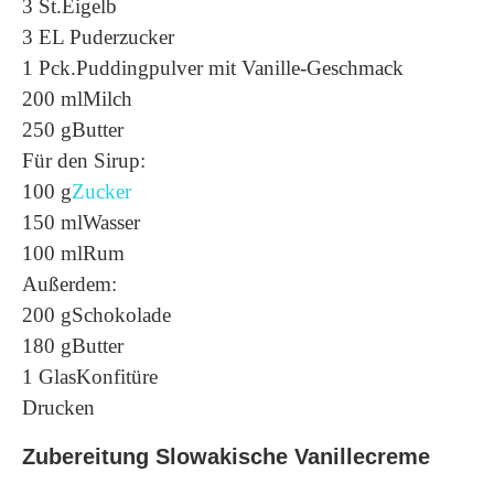
3 St.Eigelb
3 EL Puderzucker
1 Pck.Puddingpulver mit Vanille-Geschmack
200 mlMilch
250 gButter
Für den Sirup:
100 g
Zucker
150 mlWasser
100 mlRum
Außerdem:
200 gSchokolade
180 gButter
1 GlasKonfitüre
Drucken
Zubereitung Slowakische Vanillecreme