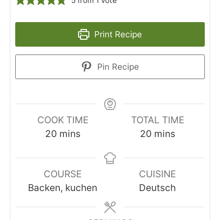
5
from 1 vote
Print Recipe
Pin Recipe
COOK TIME
TOTAL TIME
minutes
minutes
20
mins
20
mins
COURSE
CUISINE
Backen, kuchen
Deutsch