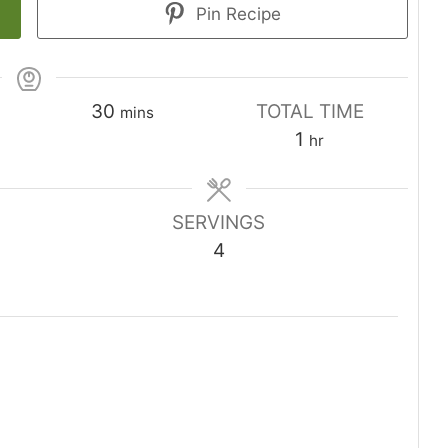
Pin Recipe
minutes
30
TOTAL TIME
mins
hour
1
hr
SERVINGS
4