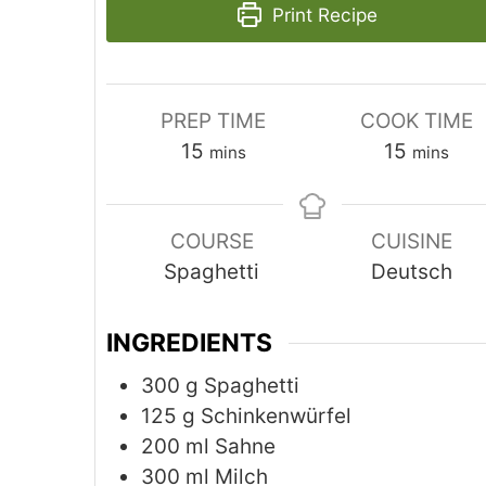
Print Recipe
PREP TIME
COOK TIME
minutes
minutes
15
15
mins
mins
COURSE
CUISINE
Spaghetti
Deutsch
INGREDIENTS
300
g
Spaghetti
125
g
Schinkenwürfel
200
ml
Sahne
300
ml
Milch