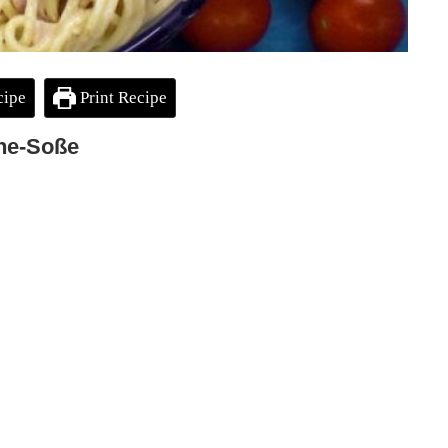
cipe
Print Recipe
hne-Soße