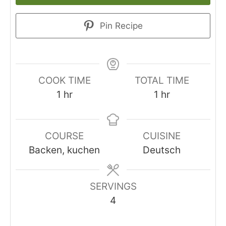
Pin Recipe
COOK TIME
TOTAL TIME
hour
hour
1
hr
1
hr
COURSE
CUISINE
Backen, kuchen
Deutsch
SERVINGS
4