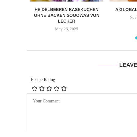
AUS DER
HEIDELBEEREN KASEKUCHEN
A GLOBAL
USPRIGES
OHNE BACKEN SOOOWAS VON
Nov
ES
LECKER
EPT!
May 26, 2025
4
LEAV
Recipe Rating