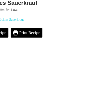
es Sauerkraut
itten by
Sarah
cipe
Print Recipe