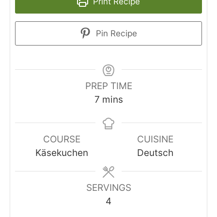
Print Recipe
Pin Recipe
PREP TIME
minutes
7
mins
COURSE
CUISINE
Käsekuchen
Deutsch
SERVINGS
4