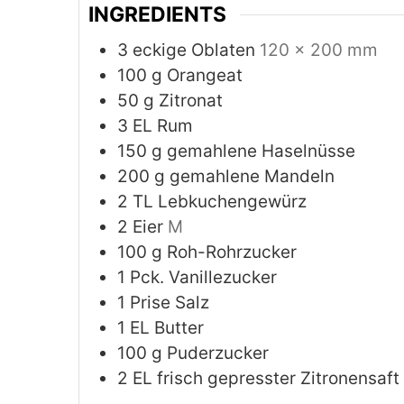
INGREDIENTS
3
eckige Oblaten
120 x 200 mm
100
g
Orangeat
50
g
Zitronat
3
EL Rum
150
g
gemahlene Haselnüsse
200
g
gemahlene Mandeln
2
TL Lebkuchengewürz
2
Eier
M
100
g
Roh-Rohrzucker
1
Pck. Vanillezucker
1
Prise Salz
1
EL Butter
100
g
Puderzucker
2
EL frisch gepresster Zitronensaft