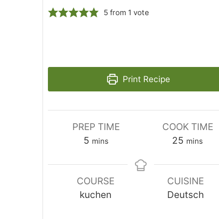
5
from 1 vote
Print Recipe
PREP TIME
COOK TIME
minutes
minutes
5
25
mins
mins
COURSE
CUISINE
kuchen
Deutsch