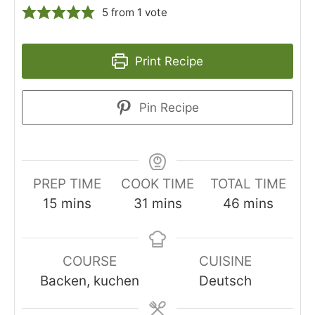
5
from 1 vote
Print Recipe
Pin Recipe
PREP TIME
COOK TIME
TOTAL TIME
minutes
minutes
minutes
15
mins
31
mins
46
mins
COURSE
CUISINE
Backen, kuchen
Deutsch